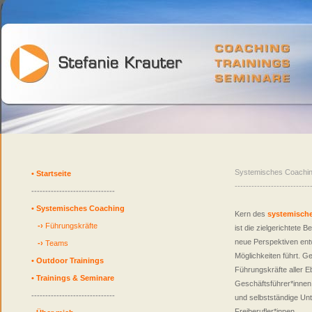
Systemisches Coachi
•
Startseite
---------------------------
------------------------------
•
Systemisches Coaching
Kern des
systemische
-›
Führungskräfte
ist die zielgerichtete 
neue Perspektiven ent
-›
Teams
Möglichkeiten führt. Ge
•
Outdoor Trainings
Führungskräfte aller Eb
•
Trainings & Seminare
Geschäftsführer*innen,
------------------------------
und selbstständige Un
Freiberufler*innen.