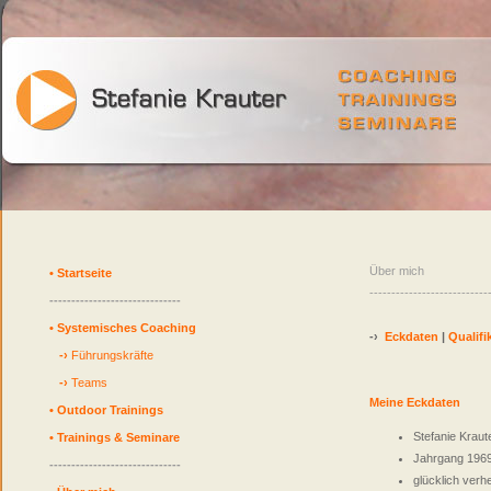
Über mich
•
Startseite
---------------------------
------------------------------
•
Systemisches Coaching
-›
Eckdaten
|
Qualifi
-›
Führungskräfte
-›
Teams
Meine Eckdaten
•
Outdoor Trainings
Stefanie Kraut
•
Trainings & Seminare
Jahrgang 196
------------------------------
glücklich verhe