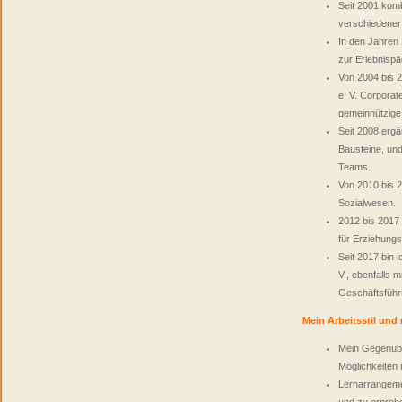
Seit 2001 komb
verschiedener
In den Jahren 
zur Erlebnispä
Von 2004 bis 
e. V. Corporat
gemeinnützige
Seit 2008 erg
Bausteine, un
Teams.
Von 2010 bis 
Sozialwesen.
2012 bis 2017
für Erziehungs
Seit 2017 bin 
V., ebenfalls 
Geschäftsführu
Mein Arbeitsstil und
Mein Gegenüber
Möglichkeiten 
Lernarrangeme