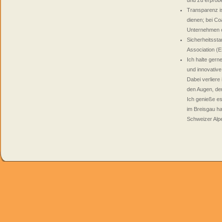
und zu erprob
Transparenz i
dienen; bei C
Unternehmen o
Sicherheitsst
Association (E
Ich halte gern
und innovative
Dabei verliere
den Augen, den
Ich genieße es
im Breisgau h
Schweizer Alp