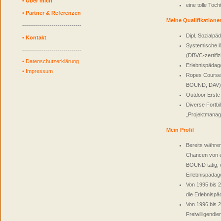
•
Über mich
eine tolle Toc
•
Partner & Referenzen
Meine Qualifikatione
------------------------------
Dipl. Sozialpä
•
Kontakt
Systemische l
------------------------------
(DBVC-zertifizi
•
Datenschutzerklärung
Erlebnispädago
•
Impressum
Ropes Course
BOUND, DAV)
Outdoor Erste 
Diverse Fortbi
„Projektmanag
Mein Profil
Bereits währe
Chancen von e
BOUND tätig, d
Erlebnispädag
Von 1995 bis 2
die Erlebnispä
Von 1996 bis 2
Freiwilligendie