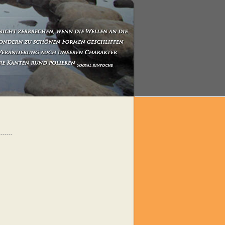
-------